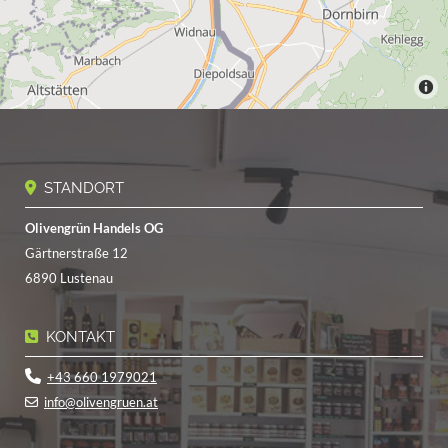
STANDORT

Olivengrün Handels OG
Gärtnerstraße 12
6890 Lustenau
KONTAKT


+43 660 1979021
info@olivengruen.at
