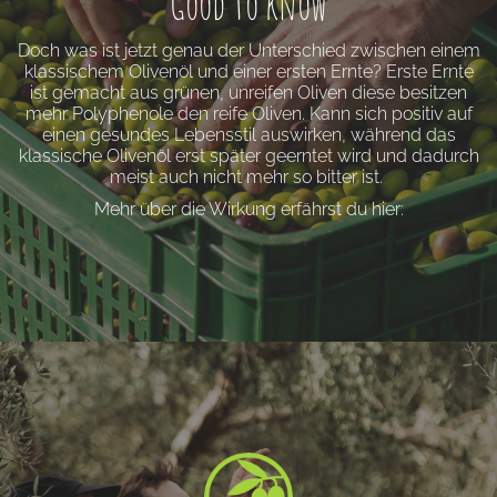
Good to know
Doch was ist jetzt genau der Unterschied zwischen einem
klassischem Olivenöl und einer ersten Ernte? Erste Ernte
ist gemacht aus grünen, unreifen Oliven diese besitzen
mehr Polyphenole den reife Oliven. Kann sich positiv auf
einen gesundes Lebensstil auswirken, während das
klassische Olivenöl erst später geerntet wird und dadurch
meist auch nicht mehr so bitter ist.
Mehr über die Wirkung erfährst du hier: